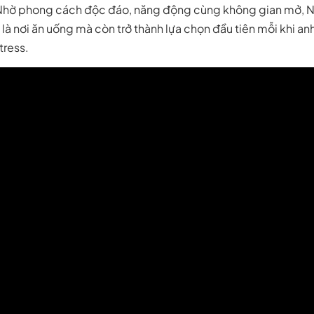
Nhờ phong cách độc đáo, năng động cùng không gian mở, 
là nơi ăn uống mà còn trở thành lựa chọn đầu tiên mỗi khi a
tress.