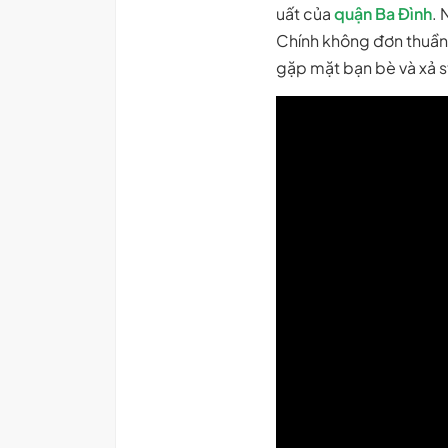
uất của
quận Ba Đình
. 
Chính không đơn thuần 
gặp mặt bạn bè và xả s