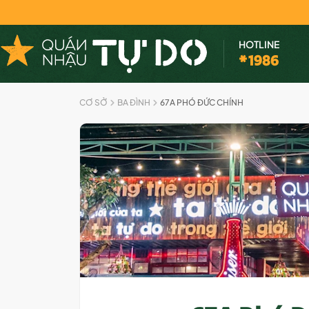
HOTLINE
*1986
CƠ SỞ
BA ĐÌNH
67A PHÓ ĐỨC CHÍNH