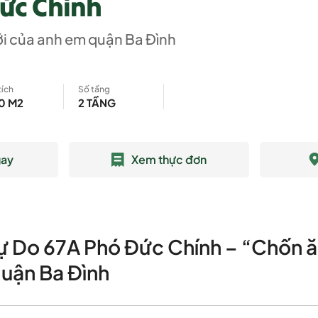
ức Chính
i của anh em quận Ba Đình
tích
Số tầng
0 M2
2 TẦNG
gay
Xem thực đơn
 Do 67A Phó Đức Chính – “Chốn ă
uận Ba Đình