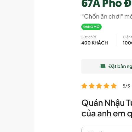
67A Phó Đ
“Chốn ăn chơi” mớ
ĐANG MỞ
Sức chứa
Diện 
400 KHÁCH
100
Đặt bàn n
5/5
Quán Nhậu Tự
của anh em q