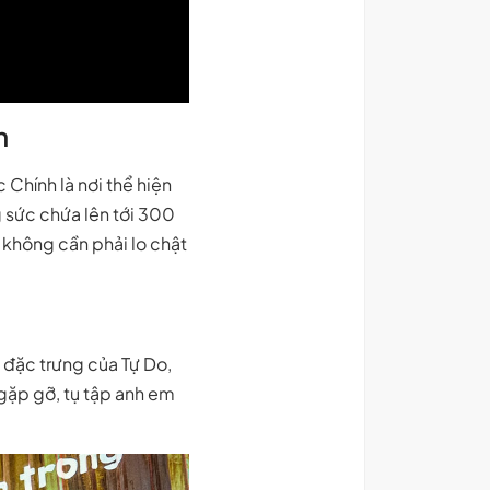
h
Chính là nơi thể hiện
g sức chứa lên tới 300
 không cần phải lo chật
 đặc trưng của Tự Do,
 gặp gỡ, tụ tập anh em