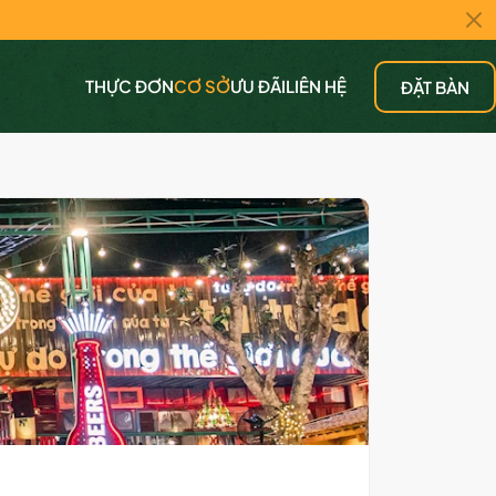
THỰC ĐƠN
CƠ SỞ
ƯU ĐÃI
LIÊN HỆ
ĐẶT BÀN