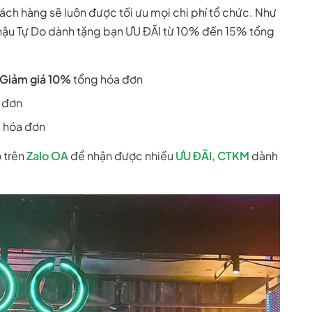
hách hàng sẽ luôn được tối ưu mọi chi phí tổ chức. Như
ậu Tự Do dành tặng bạn ƯU ĐÃI từ 10% đến 15% tổng
Giảm giá 10%
tổng hóa đơn
 đơn
 hóa đơn
 trên
Zalo OA
để nhận được nhiều
ƯU ĐÃI, CTKM
dành