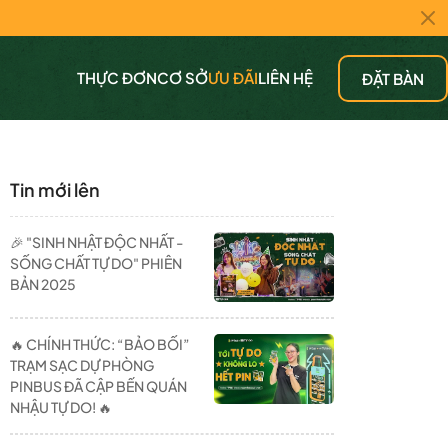
THỰC ĐƠN
CƠ SỞ
ƯU ĐÃI
LIÊN HỆ
ĐẶT BÀN
Tin mới lên
🎉 "SINH NHẬT ĐỘC NHẤT -
SỐNG CHẤT TỰ DO" PHIÊN
BẢN 2025
🔥 CHÍNH THỨC: “BẢO BỐI”
TRẠM SẠC DỰ PHÒNG
PINBUS ĐÃ CẬP BẾN QUÁN
NHẬU TỰ DO! 🔥